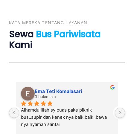
KATA MEREKA TENTANG LAYANAN
Sewa
Bus Pariwisata
Kami
Ema Teti Komalasari
3 bulan lalu
Alhamdulillah sy puas pake piknik 
Alh
bus..supir dan kenek nya baik baik..bawa 
bus
nya nyaman santai
nya