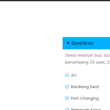
Spesifikasi
Sewa medium bus, bus
penumpang 24 seat, 29 
AC
Reclining Seat
Port Charging
Pemecah Kaca