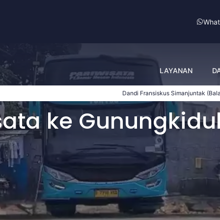
What
LAYANAN
D
Dandi Fransiskus Simanjuntak
(Balai Penjamin Mut
sata ke Gunungkidu