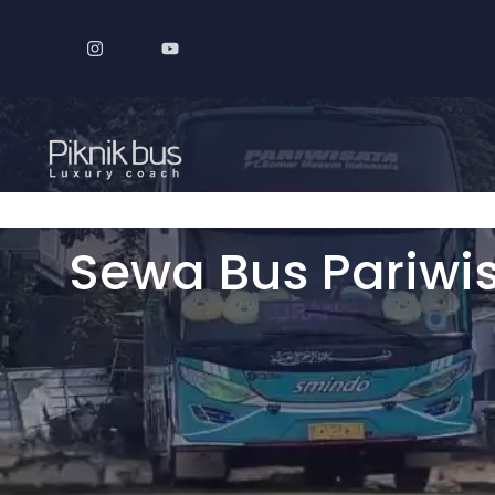
Langsung
ke
isi
Sewa Bus Pariwi