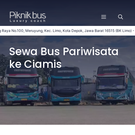
Langsung
ke
Menu
isi
100, Meruyung, Kec. Limo, Kota Depok, Jawa Barat 16515 (BK Limo) - Bsplash 
Sewa Bus Pariwisata
ke Ciamis