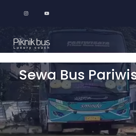
Langsung
ke
isi
Sewa Bus Pariwi