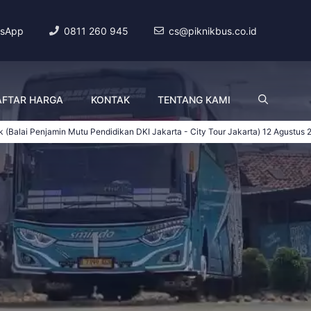
sApp
0811 260 945
cs@piknikbus.co.id
AFTAR HARGA
KONTAK
TENTANG KAMI
amin Mutu Pendidikan DKI Jakarta - City Tour Jakarta)
12 Agustus 2026 - 13 Ag