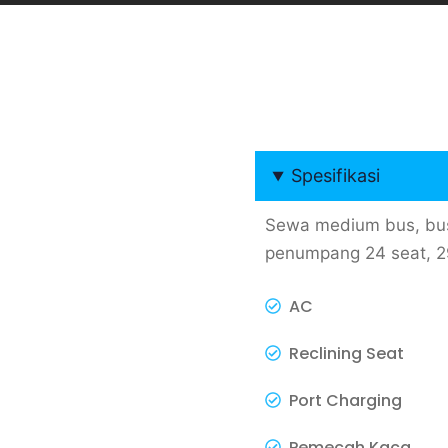
Spesifikasi
Sewa medium bus, bus
penumpang 24 seat, 29 
AC
Reclining Seat
Port Charging
Pemecah Kaca