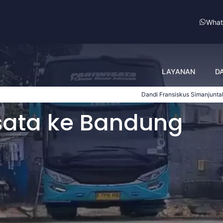
What
LAYANAN
D
Dandi Fransiskus Simanjuntak
(Balai Penj
sata ke Bandung