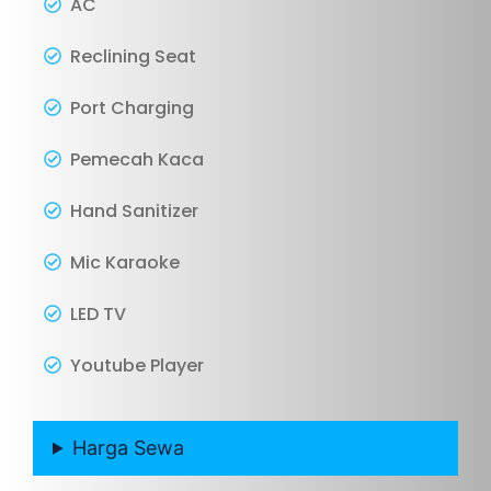
AC
Reclining Seat
Port Charging
Pemecah Kaca
Hand Sanitizer
Mic Karaoke
LED TV
Youtube Player
Harga Sewa