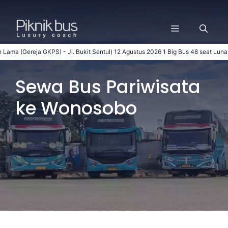
Langsung
ke
Menu
isi
eja GKPS) - Jl. Bukit Sentul)
12 Agustus 2026
1
Big Bus 48 seat
Luna
(Gedung G
Sewa Bus Pariwisata
ke Wonosobo